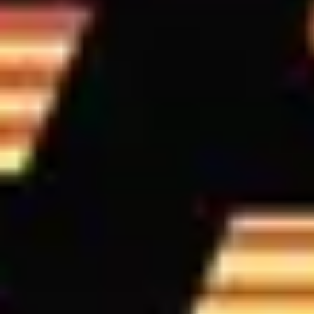
BIS Tour Dates
VIEW
01
02