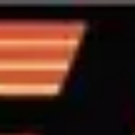
Back to all BIS Tour Dates
BIS Tour Dates