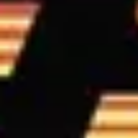
BIS Tour Dates
VIEW
01
02