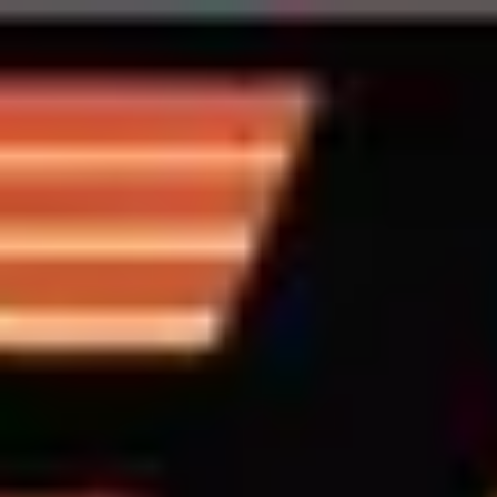
Back to all BIS Tour Dates
BIS Tour Dates