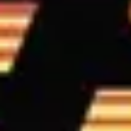
BIS Tour Dates
VIEW
01
02