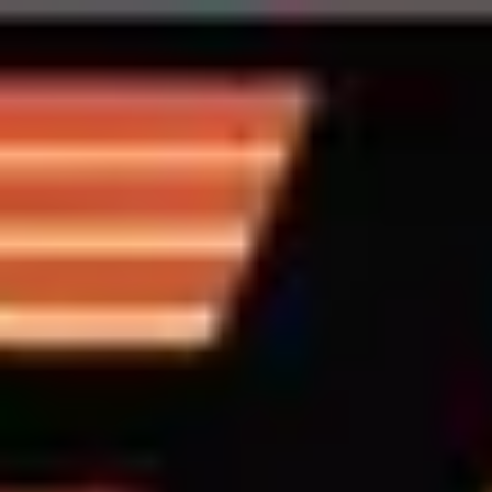
Back to all BIS Tour Dates
BIS Tour Dates