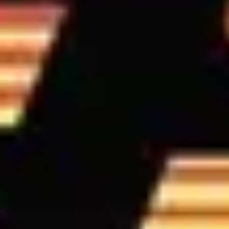
BIS Tour Dates
VIEW
01
02