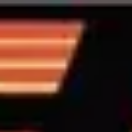
Back to all BIS Tour Dates
BIS Tour Dates